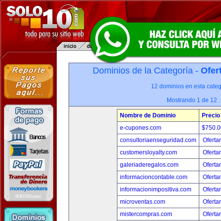
Dominios de la Categoría -
Ofer
12 dominios en esta categ
Mostrando 1 de 12
Nombre de Dominio
Precio
e-cupones.com
$750.
consultoriaenseguridad.com
Oferta
customersloyalty.com
Oferta
galeriaderegalos.com
Oferta
informacioncontable.com
Oferta
informacionimpositiva.com
Oferta
microventas.com
Oferta
mistercompras.com
Oferta