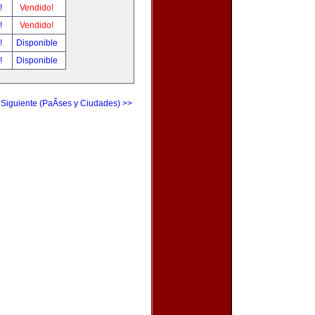
r!
Vendido!
r!
Vendido!
r!
Disponible
r!
Disponible
 Siguiente (PaÃ­ses y Ciudades) >>