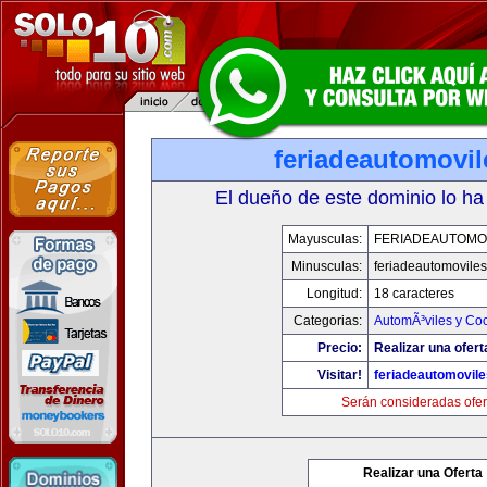
feriadeautomovi
El dueño de este dominio lo ha
Mayusculas:
FERIADEAUTOMO
Minusculas:
feriadeautomovile
Longitud:
18 caracteres
Categorias:
AutomÃ³viles y Co
Precio:
Realizar una ofert
Visitar!
feriadeautomovil
Serán consideradas ofer
Realizar una Oferta