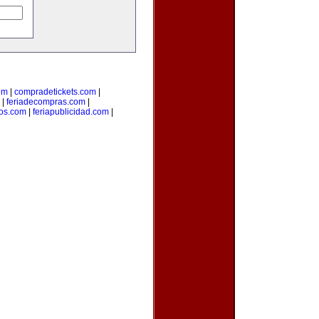
om
|
compradetickets.com
|
|
feriadecompras.com
|
ios.com
|
feriapublicidad.com
|