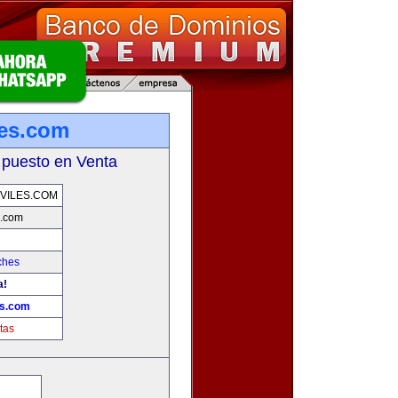
les.com
 puesto en Venta
VILES.COM
s.com
ches
a!
es.com
tas