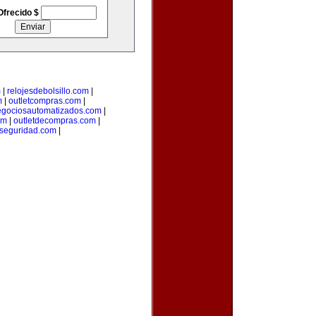
Ofrecido $
m
|
relojesdebolsillo.com
|
m
|
outletcompras.com
|
gociosautomatizados.com
|
om
|
outletdecompras.com
|
aseguridad.com
|