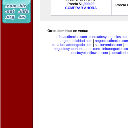
COMPRAR AHORA
Precio $
1,999.00
Precio 
COMPRAR AHORA
Otros dominios en venta:
ofertasdirectas.com
|
mercadosynegocios.co
targetpublicidad.com
|
negociosdirectos.co
plataformadenegocio.com
|
sectorventas.com
|
ne
negociosyoportunidades.com
|
feiranegocios.c
construyetusitioweb.com
|
consultori