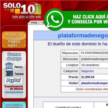
plataformadenego
El dueño de este dominio lo ha
Mayusculas:
PLATAFORMADEN
Minusculas:
plataformadenegoc
Longitud:
19 caracteres
Categorias:
Negocios
Precio:
$1,999.00
Visitar!
plataformadenegoc
Serán consideradas ofer
R