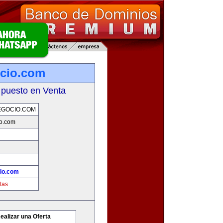
cio.com
 puesto en Venta
EGOCIO.COM
io.com
io.com
tas
ealizar una Oferta