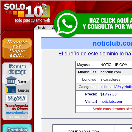
noticlub.c
El dueño de este dominio lo ha
Mayusculas:
NOTICLUB.COM
Minusculas:
noticlub.com
Longitud:
8 caracteres
Categorias:
InformaciÃ³n y Noti
Precio:
$1,497.00
Visitar!
noticlub.com
Serán consideradas ofer
R