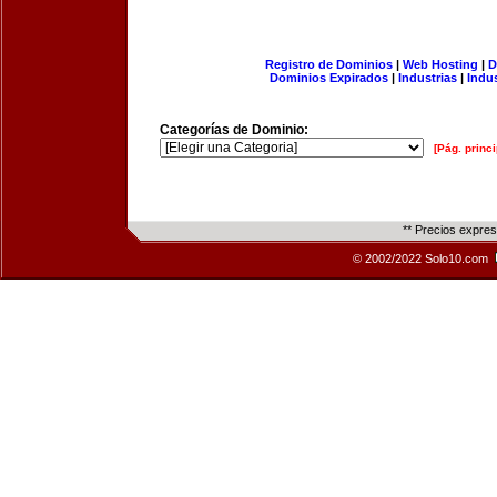
Registro de Dominios
|
Web Hosting
|
D
Dominios Expirados
|
Industrias
|
Indu
Categorías de Dominio:
[Pág. princi
** Precios expre
© 2002/2022 Solo10.com