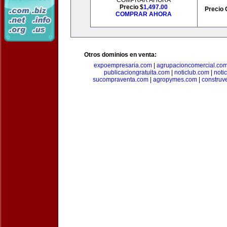
COMPRAR AHORA
Precio $
1,497.00
Precio 
COMPRAR AHORA
Otros dominios en venta:
expoempresaria.com
|
agrupacioncomercial.co
publicaciongratuita.com
|
noticlub.com
|
noti
sucompraventa.com
|
agropymes.com
|
construv