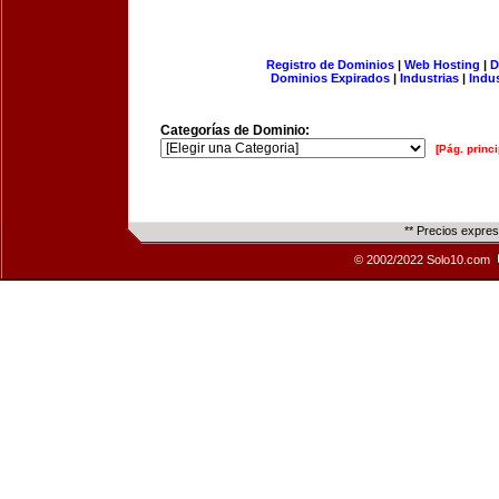
Registro de Dominios
|
Web Hosting
|
D
Dominios Expirados
|
Industrias
|
Indu
Categorías de Dominio:
[Pág. princi
** Precios expre
© 2002/2022 Solo10.com