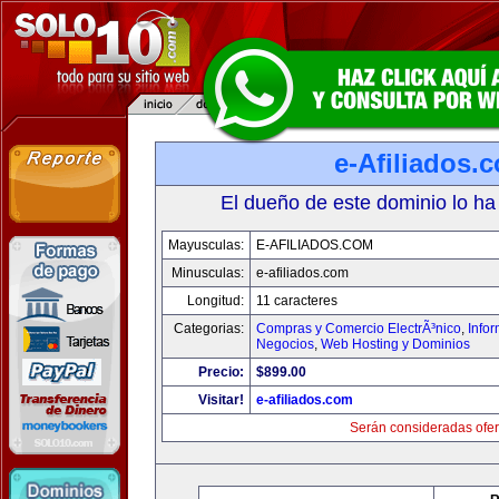
e-Afiliados.
El dueño de este dominio lo ha
Mayusculas:
E-AFILIADOS.COM
Minusculas:
e-afiliados.com
Longitud:
11 caracteres
Categorias:
Compras y Comercio ElectrÃ³nico
,
Info
Negocios
,
Web Hosting y Dominios
Precio:
$899.00
Visitar!
e-afiliados.com
Serán consideradas ofer