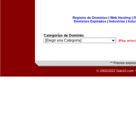
Registro de Dominios
|
Web Hosting
|
D
Dominios Expirados
|
Industrias
|
Indu
Categorías de Dominio:
[Pág. princi
** Precios expre
© 2002/2022 Solo10.com