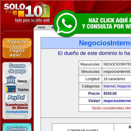
NegociosIntern
El dueño de este dominio lo ha
Mayusculas:
NEGOCIOSINTE
Minusculas:
negociosinternet.
Longitud:
16 caracteres
Categorias:
Internet
,
Negocio
Precio:
$550.00
Visitar!
negociosinternet
Serán consideradas ofer
R