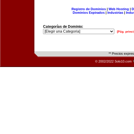
Registro de Dominios
|
Web Hosting
|
D
Dominios Expirados
|
Industrias
|
Indu
Categorías de Dominio:
[Pág. princi
** Precios expre
© 2002/2022 Solo10.com