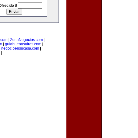
Ofrecido $
o.com
|
ZonaNegocios.com
|
om
|
guiabuenosaires.com
|
|
negocioensucasa.com
|
|