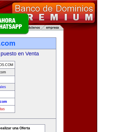
.com
 puesto en Venta
OS.COM
.com
ales
.com
tas
ealizar una Oferta