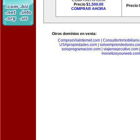
COMPRAR AHORA
Precio $
1,500.00
Precio 
COMPRAR AHORA
Otros dominios en venta:
ComprasViaInternet.com
|
ConsultorInmobiliari
USApropiedades.com
|
soloemprendedores.c
soloprogramacion.com
|
viajeroejecutivo.com
monetizeyourweb.com