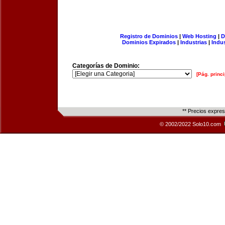
Registro de Dominios
|
Web Hosting
|
D
Dominios Expirados
|
Industrias
|
Indu
Categorías de Dominio:
[Pág. princi
** Precios expre
© 2002/2022 Solo10.com