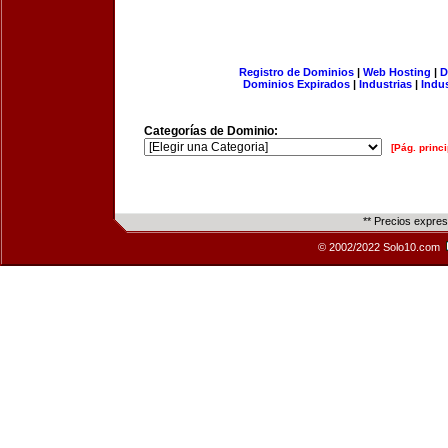
Registro de Dominios
|
Web Hosting
|
D
Dominios Expirados
|
Industrias
|
Indu
Categorías de Dominio:
[Pág. princi
** Precios expre
© 2002/2022 Solo10.com