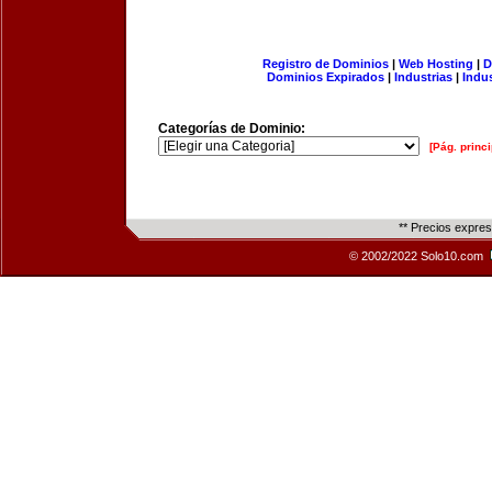
Registro de Dominios
|
Web Hosting
|
D
Dominios Expirados
|
Industrias
|
Indu
Categorías de Dominio:
[Pág. princi
** Precios expre
© 2002/2022 Solo10.com