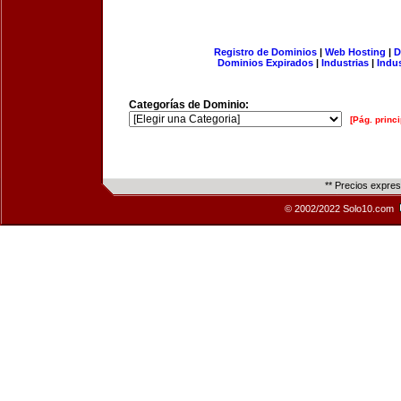
Registro de Dominios
|
Web Hosting
|
D
Dominios Expirados
|
Industrias
|
Indu
Categorías de Dominio:
[Pág. princi
** Precios expre
© 2002/2022 Solo10.com