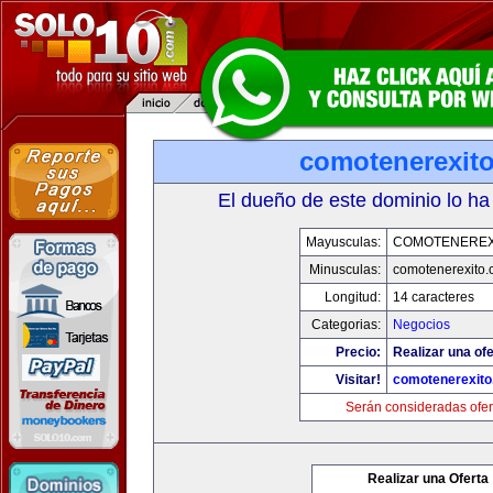
comotenerexit
El dueño de este dominio lo ha
Mayusculas:
COMOTENEREX
Minusculas:
comotenerexito
Longitud:
14 caracteres
Categorias:
Negocios
Precio:
Realizar una ofe
Visitar!
comotenerexit
Serán consideradas ofer
Realizar una Oferta