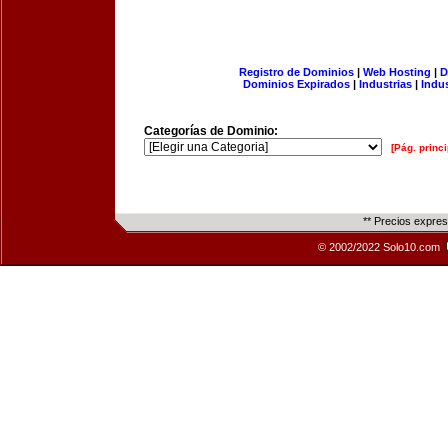
Registro de Dominios
|
Web Hosting
|
D
Dominios Expirados
|
Industrias
|
Indu
Categorías de Dominio:
[Pág. princi
** Precios expre
© 2002/2022 Solo10.com