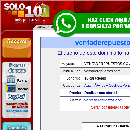
ventaderepuest
El dueño de este dominio lo ha
Mayusculas:
VENTADEREPUESTOS.CO
Minusculas:
ventaderepuestos.com
Longitud:
16 caracteres
Categorias:
AutomÃ³viles y Coches
,
Vent
Precio:
Realizar una oferta!
Visitar!
ventaderepuestos.com
Serán consideradas ofer
Realizar una Oferta