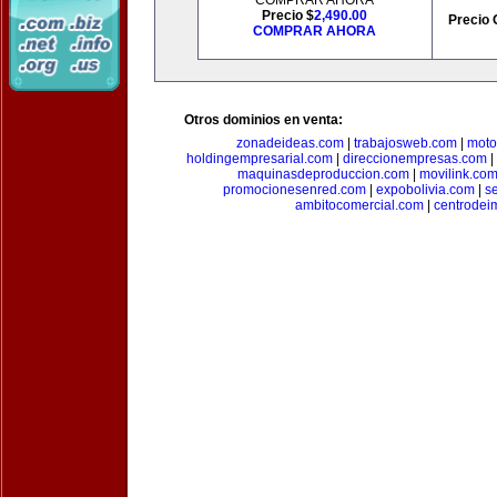
COMPRAR AHORA
Precio $
2,490.00
Precio 
COMPRAR AHORA
Otros dominios en venta:
zonadeideas.com
|
trabajosweb.com
|
moto
holdingempresarial.com
|
direccionempresas.com
|
maquinasdeproduccion.com
|
movilink.co
promocionesenred.com
|
expobolivia.com
|
s
ambitocomercial.com
|
centrode