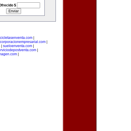
Ofrecido $
cicletasenventa.com
|
corporacionempresarial.com
|
m
|
sueloenventa.com
|
erviciodepostventa.com
|
imagen.com
|