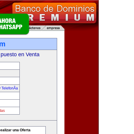
om
 puesto en Venta
 TelefonÃ­a
tas
ealizar una Oferta