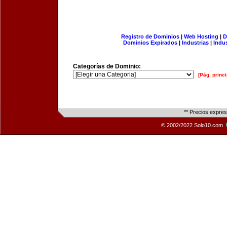
Registro de Dominios
|
Web Hosting
|
D
Dominios Expirados
|
Industrias
|
Indu
Categorías de Dominio:
[Pág. princi
** Precios expre
© 2002/2022 Solo10.com