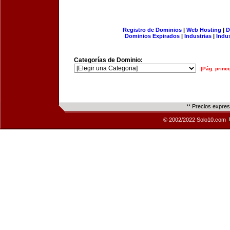
Registro de Dominios
|
Web Hosting
|
D
Dominios Expirados
|
Industrias
|
Indu
Categorías de Dominio:
[Pág. princi
** Precios expre
© 2002/2022 Solo10.com