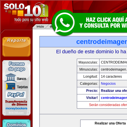
centrodeimage
El dueño de este dominio lo ha
Mayusculas:
CENTRODEIMA
Minusculas:
centrodeimagen
Longitud:
14 caracteres
Categorias:
Negocios
Precio:
Realizar una ofe
Visitar!
centrodeimage
Serán consideradas ofer
Realizar una Oferta