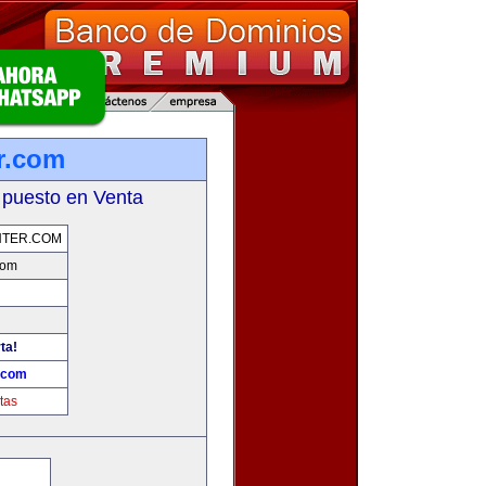
r.com
 puesto en Venta
NTER.COM
com
ta!
.com
tas