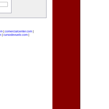
om
|
comercialcenter.com
|
m
|
cursodevuelo.com
|