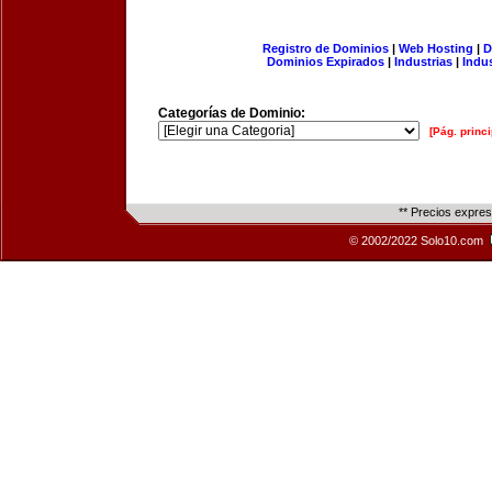
Registro de Dominios
|
Web Hosting
|
D
Dominios Expirados
|
Industrias
|
Indu
Categorías de Dominio:
[Pág. princi
** Precios expre
© 2002/2022 Solo10.com