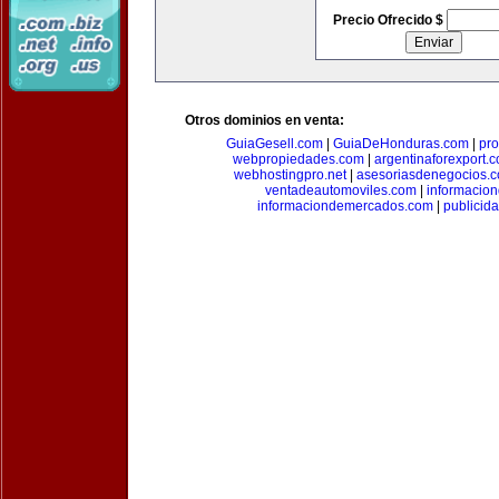
Precio Ofrecido $
Otros dominios en venta:
GuiaGesell.com
|
GuiaDeHonduras.com
|
pr
webpropiedades.com
|
argentinaforexport.
webhostingpro.net
|
asesoriasdenegocios.
ventadeautomoviles.com
|
informacio
informaciondemercados.com
|
publicid