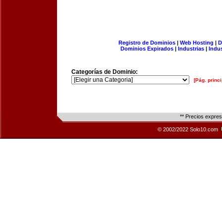
Registro de Dominios
|
Web Hosting
|
D
Dominios Expirados
|
Industrias
|
Indu
Categorías de Dominio:
[Pág. princi
** Precios expre
© 2002/2022 Solo10.com