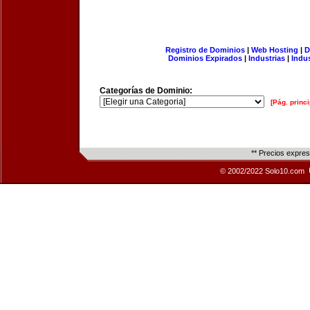
Registro de Dominios
|
Web Hosting
|
D
Dominios Expirados
|
Industrias
|
Indu
Categorías de Dominio:
[Pág. princi
** Precios expre
© 2002/2022 Solo10.com