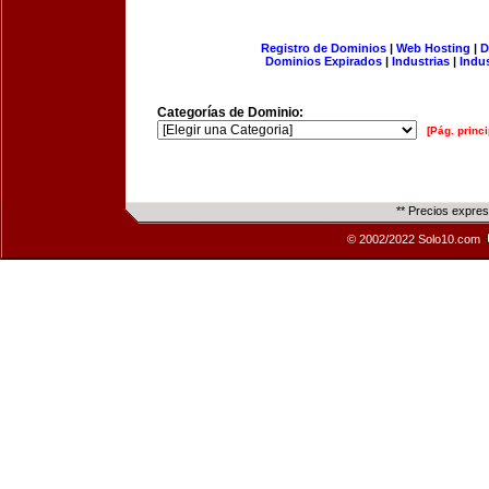
Registro de Dominios
|
Web Hosting
|
D
Dominios Expirados
|
Industrias
|
Indu
Categorías de Dominio:
[Pág. princi
** Precios expre
© 2002/2022 Solo10.com