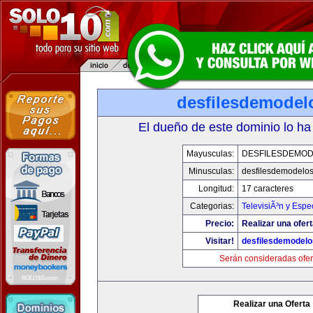
desfilesdemodel
El dueño de este dominio lo ha
Mayusculas:
DESFILESDEMO
Minusculas:
desfilesdemodelo
Longitud:
17 caracteres
Categorias:
TelevisiÃ³n y Espe
Precio:
Realizar una ofert
Visitar!
desfilesdemodel
Serán consideradas ofer
Realizar una Oferta