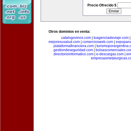
Precio Ofrecido $
Otros dominios en venta:
catalogovinos.com
|
tuagenciadeviaje.com
mejoresusalud.com
|
comerciosweb.com
|
expopan
plataformafinanciera.com
|
turismoporargentina
gestiondeseguridad.com
|
bolsascomerciales.c
directorioinformatico.com
|
e-descargas.com
|
em
empresasmetalurgicas.