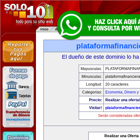
plataformafinanc
El dueño de este dominio lo ha
Mayusculas:
PLATAFORMAFINA
Minusculas:
plataformafinancier
Longitud:
20 caracteres
Categorias:
Economia, Dinero y
Precio:
Realizar una oferta
Visitar!
plataformafinancie
Serán consideradas ofer
Realizar una Oferta