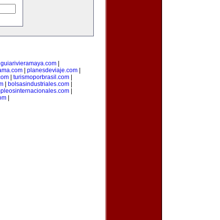
|
guiarivieramaya.com
|
ama.com
|
planesdeviaje.com
|
.com
|
turismoporbrasil.com
|
om
|
bolsasindustriales.com
|
pleosinternacionales.com
|
com
|