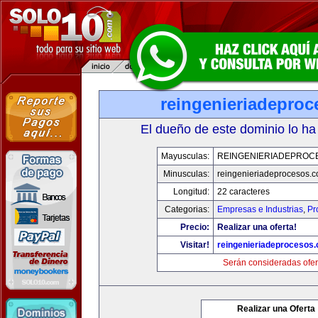
reingenieriadepro
El dueño de este dominio lo ha
Mayusculas:
REINGENIERIADEPROC
Minusculas:
reingenieriadeprocesos.
Longitud:
22 caracteres
Categorias:
Empresas e Industrias
,
Pr
Precio:
Realizar una oferta!
Visitar!
reingenieriadeprocesos
Serán consideradas ofer
Realizar una Oferta