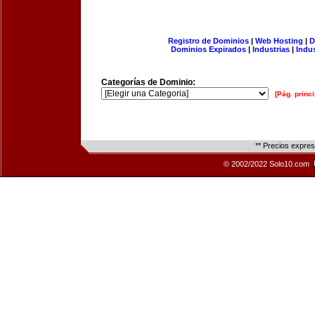
Registro de Dominios
|
Web Hosting
|
D
Dominios Expirados
|
Industrias
|
Indu
Categorías de Dominio:
[Pág. princi
** Precios expre
© 2002/2022 Solo10.com