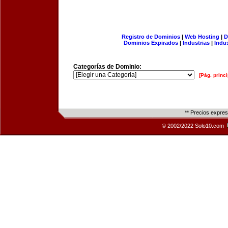
Registro de Dominios
|
Web Hosting
|
D
Dominios Expirados
|
Industrias
|
Indu
Categorías de Dominio:
[Pág. princi
** Precios expre
© 2002/2022 Solo10.com