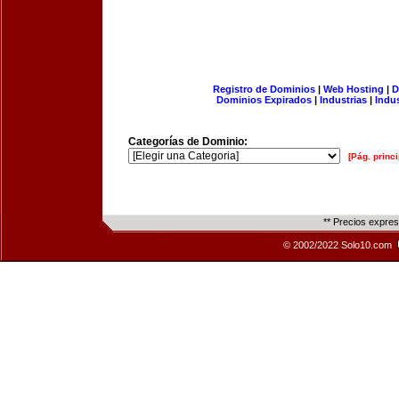
Registro de Dominios
|
Web Hosting
|
D
Dominios Expirados
|
Industrias
|
Indu
Categorías de Dominio:
[Pág. princi
** Precios expre
© 2002/2022 Solo10.com