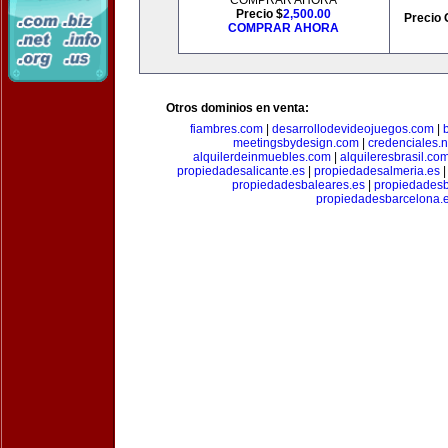
COMPRAR AHORA
Precio $
2,500.00
Precio 
COMPRAR AHORA
Otros dominios en venta:
fiambres.com
|
desarrollodevideojuegos.com
|
meetingsbydesign.com
|
credenciales.n
alquilerdeinmuebles.com
|
alquileresbrasil.co
propiedadesalicante.es
|
propiedadesalmeria.es
propiedadesbaleares.es
|
propiedadesb
propiedadesbarcelona.