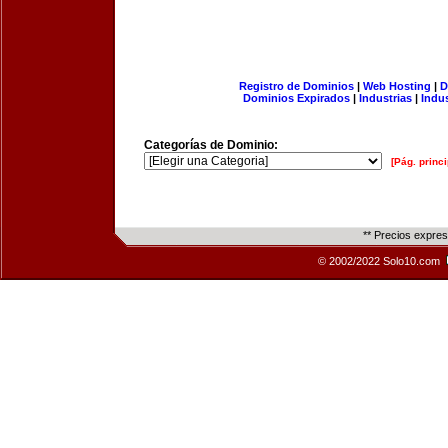
Registro de Dominios
|
Web Hosting
|
D
Dominios Expirados
|
Industrias
|
Indu
Categorías de Dominio:
[Pág. princi
** Precios expre
© 2002/2022 Solo10.com