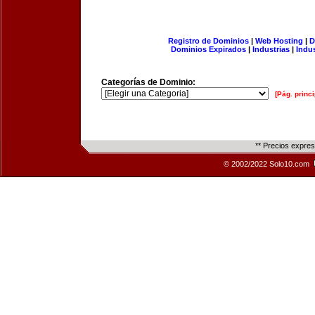
Registro de Dominios
|
Web Hosting
|
D
Dominios Expirados
|
Industrias
|
Indu
Categorías de Dominio:
[Pág. princi
** Precios expre
© 2002/2022 Solo10.com