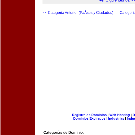
Ver Siguientes 81 >
<< Categoria Anterior (PaÃ­ses y Ciudades)
Categori
Registro de Dominios
|
Web Hosting
|
D
Dominios Expirados
|
Industrias
|
Indu
Categorías de Dominio: