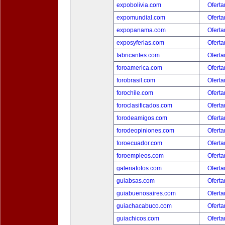
expobolivia.com
Oferta
expomundial.com
Oferta
expopanama.com
Oferta
exposyferias.com
Oferta
fabricantes.com
Oferta
foroamerica.com
Oferta
forobrasil.com
Oferta
forochile.com
Oferta
foroclasificados.com
Oferta
forodeamigos.com
Oferta
forodeopiniones.com
Oferta
foroecuador.com
Oferta
foroempleos.com
Oferta
galeriafotos.com
Oferta
guiabsas.com
Oferta
guiabuenosaires.com
Oferta
guiachacabuco.com
Oferta
guiachicos.com
Oferta