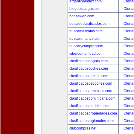
argentinaindex.com
Oferta
blogdescargas.com
Oferta
bodasweb.com
Oferta
bolsadeclasificados.com
Oferta
buscamascotas.com
Oferta
buscaromance.com
Oferta
buscarycomprar.com
Oferta
cibercomunidad.com
Oferta
clasificadosbogota.com
Oferta
clasificadoscoches.com
Oferta
clasificadosdechile.com
Oferta
clasificadosdecoches.com
Oferta
clasificadosdemexico.com
Oferta
clasificadosdominicana.com
Oferta
clasificadosmedellin.com
Oferta
clasificadospropiedades.com
Oferta
clasificadosregionales.com
Oferta
clubcompras.net
Oferta